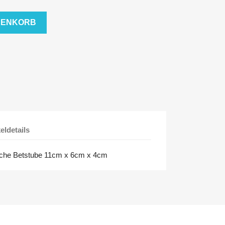
RENKORB
keldetails
iche Betstube 11cm x 6cm x 4cm