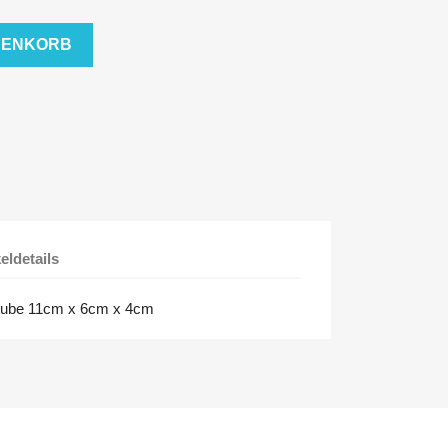
RENKORB
keldetails
stube 11cm x 6cm x 4cm