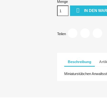
Menge

IN DEN WA
Teilen
Beschreibung
Arti
Miniaturstübchen Anwalts