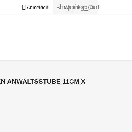
shopping_cart

Warenkorb
(0)
Anmelden
N ANWALTSSTUBE 11CM X