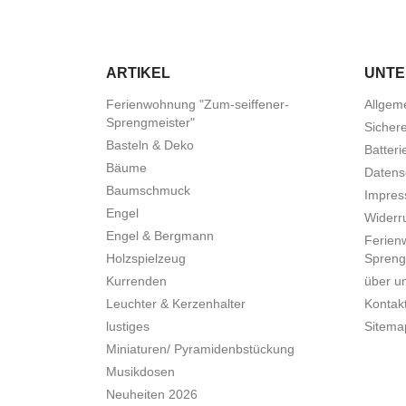
ARTIKEL
UNT
Ferienwohnung "Zum-seiffener-
Allgem
Sprengmeister"
Sicher
Basteln & Deko
Batteri
Bäume
Datens
Baumschmuck
Impre
Engel
Widerru
Engel & Bergmann
Ferien
Holzspielzeug
Spreng
Kurrenden
über u
Leuchter & Kerzenhalter
Kontak
lustiges
Sitema
Miniaturen/ Pyramidenbstückung
Musikdosen
Neuheiten 2026