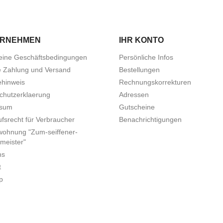
ERNEHMEN
IHR KONTO
eine Geschäftsbedingungen
Persönliche Infos
e Zahlung und Versand
Bestellungen
ehinweis
Rechnungskorrekturen
chutzerklaerung
Adressen
ssum
Gutscheine
fsrecht für Verbraucher
Benachrichtigungen
wohnung "Zum-seiffener-
meister"
ns
t
p