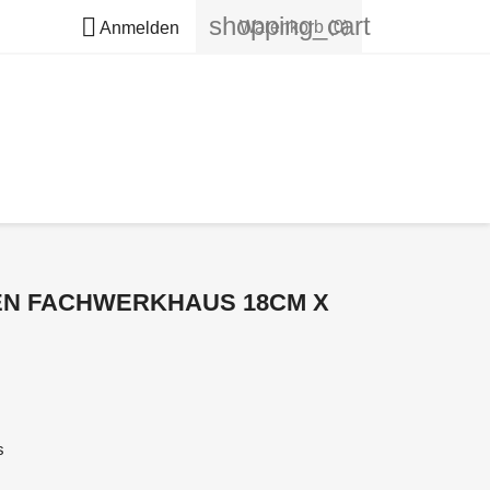
shopping_cart

Warenkorb
(0)
Anmelden
EN FACHWERKHAUS 18CM X
s