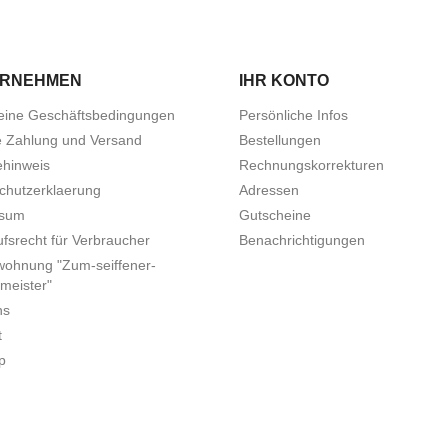
ERNEHMEN
IHR KONTO
eine Geschäftsbedingungen
Persönliche Infos
e Zahlung und Versand
Bestellungen
ehinweis
Rechnungskorrekturen
chutzerklaerung
Adressen
ssum
Gutscheine
fsrecht für Verbraucher
Benachrichtigungen
wohnung "Zum-seiffener-
meister"
ns
t
p