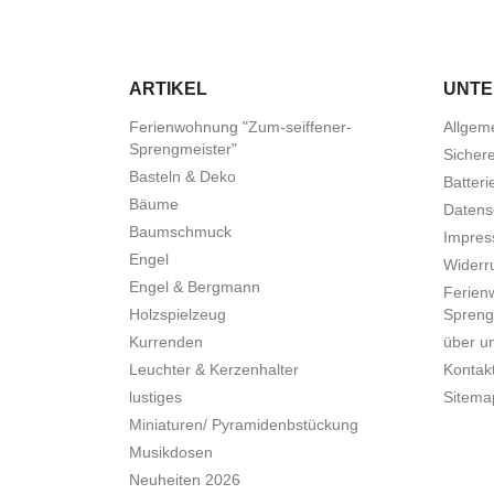
ARTIKEL
UNT
Ferienwohnung "Zum-seiffener-
Allgem
Sprengmeister"
Sicher
Basteln & Deko
Batteri
Bäume
Datens
Baumschmuck
Impre
Engel
Widerru
Engel & Bergmann
Ferien
Holzspielzeug
Spreng
Kurrenden
über u
Leuchter & Kerzenhalter
Kontak
lustiges
Sitema
Miniaturen/ Pyramidenbstückung
Musikdosen
Neuheiten 2026