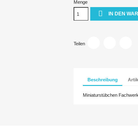
Menge

IN DEN WA
Teilen
Beschreibung
Arti
Miniaturstübchen Fachwe