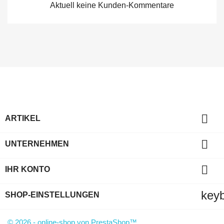
Aktuell keine Kunden-Kommentare

ARTIKEL

UNTERNEHMEN

IHR KONTO
key
SHOP-EINSTELLUNGEN
© 2026 - online-shop von PrestaShop™