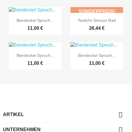
SONDERPREIS!


Vorschau
Vorschau
Bierdeckel Spruch...
Teelicht Simson Rad
11,00 €
26,44 €


Vorschau
Vorschau
Bierdeckel Spruch...
Bierdeckel Spruch...
11,00 €
11,00 €

ARTIKEL

UNTERNEHMEN