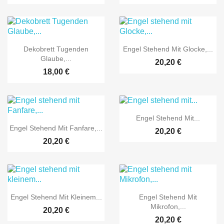


Vorschau
Vorschau
Dekobrett Tugenden
Engel Stehend Mit Glocke,...
Glaube,...
20,20 €
18,00 €

Vorschau
Engel Stehend Mit...

Vorschau
Engel Stehend Mit Fanfare,...
20,20 €
20,20 €


Vorschau
Vorschau
Engel Stehend Mit Kleinem...
Engel Stehend Mit
Mikrofon,...
20,20 €
20,20 €