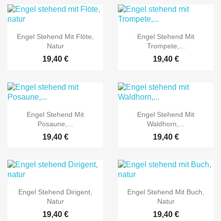


Vorschau
Vorschau
Engel Stehend Mit Flöte,
Engel Stehend Mit
Natur
Trompete,...
19,40 €
19,40 €


Vorschau
Vorschau
Engel Stehend Mit
Engel Stehend Mit
Posaune,...
Waldhorn,...
19,40 €
19,40 €


Vorschau
Vorschau
Engel Stehend Dirigent,
Engel Stehend Mit Buch,
Natur
Natur
19,40 €
19,40 €