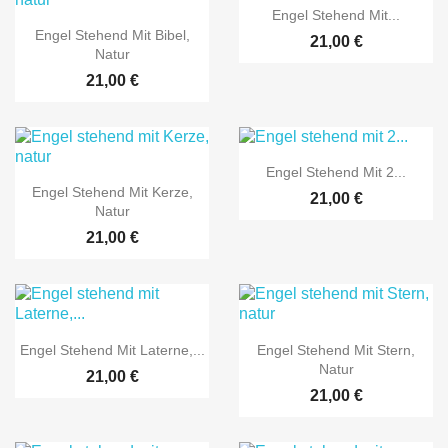

Vorschau
Engel Stehend Mit...

Vorschau
Engel Stehend Mit Bibel,
21,00 €
Natur
21,00 €

Vorschau
Engel Stehend Mit 2...

Vorschau
Engel Stehend Mit Kerze,
21,00 €
Natur
21,00 €


Vorschau
Vorschau
Engel Stehend Mit Laterne,...
Engel Stehend Mit Stern,
Natur
21,00 €
21,00 €