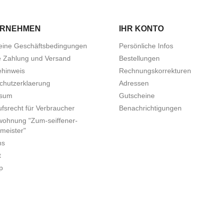
ERNEHMEN
IHR KONTO
eine Geschäftsbedingungen
Persönliche Infos
e Zahlung und Versand
Bestellungen
ehinweis
Rechnungskorrekturen
chutzerklaerung
Adressen
ssum
Gutscheine
fsrecht für Verbraucher
Benachrichtigungen
wohnung "Zum-seiffener-
meister"
ns
t
p