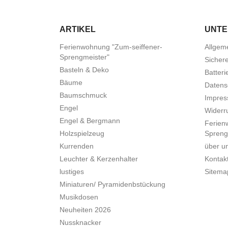
ARTIKEL
UNT
Ferienwohnung "Zum-seiffener-
Allgem
Sprengmeister"
Sicher
Basteln & Deko
Batteri
Bäume
Datens
Baumschmuck
Impre
Engel
Widerru
Engel & Bergmann
Ferien
Holzspielzeug
Spreng
Kurrenden
über u
Leuchter & Kerzenhalter
Kontak
lustiges
Sitema
Miniaturen/ Pyramidenbstückung
Musikdosen
Neuheiten 2026
Nussknacker