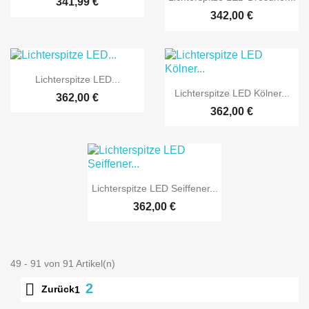
341,99 €
342,00 €

Vorschau
Lichterspitze LED...

Vorschau
Lichterspitze LED Kölner...
362,00 €
362,00 €

Vorschau
Lichterspitze LED Seiffener...
362,00 €
49 - 91 von 91 Artikel(n)

2
Zurück
1