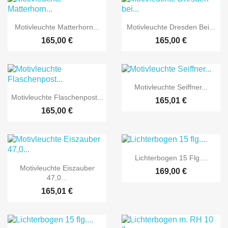


Vorschau
Vorschau
Motivleuchte Matterhorn...
Motivleuchte Dresden Bei...
165,00 €
165,00 €

Vorschau
Motivleuchte Seiffner...

Vorschau
Motivleuchte Flaschenpost...
165,01 €
165,00 €

Vorschau
Lichterbogen 15 Flg....

Vorschau
Motivleuchte Eiszauber
169,00 €
47,0...
165,01 €