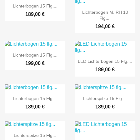

Vorschau
Lichterbogen 15 Flg....

Vorschau
Lichterbogen M. RH 10
189,00 €
Flg....
194,00 €

Vorschau
Lichterbogen 15 Flg....

Vorschau
LED Lichterbogen 15 Flg....
199,00 €
189,00 €


Vorschau
Vorschau
Lichterbogen 15 Flg....
Lichterspitze 15 Flg....
189,00 €
189,00 €

Vorschau
Lichterspitze 15 Flg...